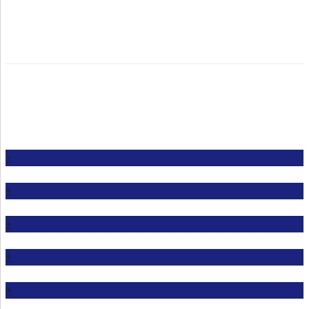
+
+
+
+
+