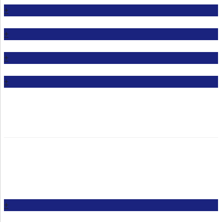
+
+
+
+
+